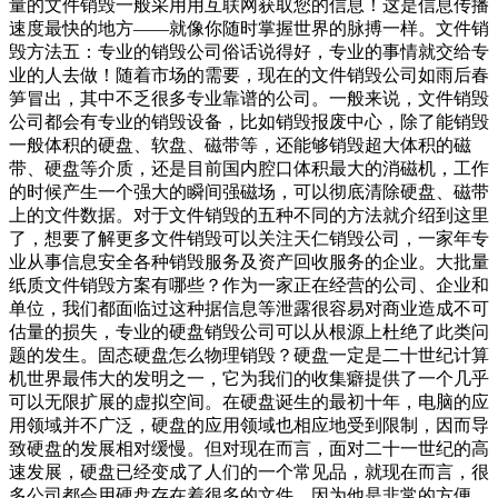
量的文件销毁一般采用用互联网获取您的信息！这是信息传播
速度最快的地方——就像你随时掌握世界的脉搏一样。文件销
毁方法五：专业的销毁公司俗话说得好，专业的事情就交给专
业的人去做！随着市场的需要，现在的文件销毁公司如雨后春
笋冒出，其中不乏很多专业靠谱的公司。一般来说，文件销毁
公司都会有专业的销毁设备，比如销毁报废中心，除了能销毁
一般体积的硬盘、软盘、磁带等，还能够销毁超大体积的磁
带、硬盘等介质，还是目前国内腔口体积最大的消磁机，工作
的时候产生一个强大的瞬间强磁场，可以彻底清除硬盘、磁带
上的文件数据。对于文件销毁的五种不同的方法就介绍到这里
了，想要了解更多文件销毁可以关注天仁销毁公司，一家年专
业从事信息安全各种销毁服务及资产回收服务的企业。大批量
纸质文件销毁方案有哪些？作为一家正在经营的公司、企业和
单位，我们都面临过这种据信息等泄露很容易对商业造成不可
估量的损失，专业的硬盘销毁公司可以从根源上杜绝了此类问
题的发生。固态硬盘怎么物理销毁？硬盘一定是二十世纪计算
机世界最伟大的发明之一，它为我们的收集癖提供了一个几乎
可以无限扩展的虚拟空间。在硬盘诞生的最初十年，电脑的应
用领域并不广泛，硬盘的应用领域也相应地受到限制，因而导
致硬盘的发展相对缓慢。但对现在而言，面对二十一世纪的高
速发展，硬盘已经变成了人们的一个常见品，就现在而言，很
多公司都会用硬盘存在着很多的文件，因为他是非常的方便