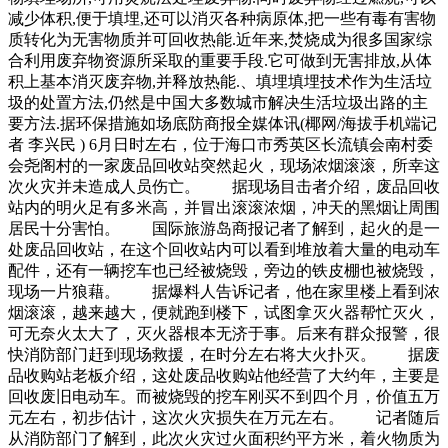
减少体积,便于填埋,还可以消灭各种病原体,把一些有毒有害物
质转化为无害物质并可回收热能.近年来,焚烧成为很多国家综
合利用废弃物资源所采取的重要手段.它可做到无害排放,从体
积上基本消灭废弃物,并释放热能.、填埋填埋技术作为生活垃
圾的处置方法,仍然是中国大多数城市解决生活垃圾出路的主
要方法.据环保措施如场底防商报全媒体讯(椰网/海拔手机端记
者 李兴民 ) 6月日时左右，位于海口市秀英区长流镇会南村委
会尧阁村的一家废品回收站突然起火，现场浓烟滚滚，所幸这
次火灾并未造成人员伤亡。 据现场目击者介绍，废品回收
站内的明火足有多米高，并冒出滚滚浓烟，冲天的黑烟让周围
居民十分害怕。 国际旅游岛商报记者了解到，起火的是一
处废品回收站，在这个回收站内可以看到堆放着大量的电动车
配件，还有一辆挖车也已经被烧毁，旁边的铁皮棚也被烧毁，
现场一片狼藉。 据爆料人告诉记者，他在家里楼上看到浓
烟滚滚，越来越大，便就跑到楼下，试图拿灭火器帮忙灭火，
可无奈火太大了，灭火器根本无济于事。后来有群众报警，很
快消防部门赶到现场救援，在时分左右将大火扑灭。 据废
品收购站老板介绍，这处废品收购站他经营了大约年，主要是
回收废旧电动车。而被烧毁的挖车刚买不到四个月，价值五万
元左右，初步估计，这次火灾损失在万元左右。 记者随后
从消防部门了解到，此次火灾过火面积约平方米，着火物质为