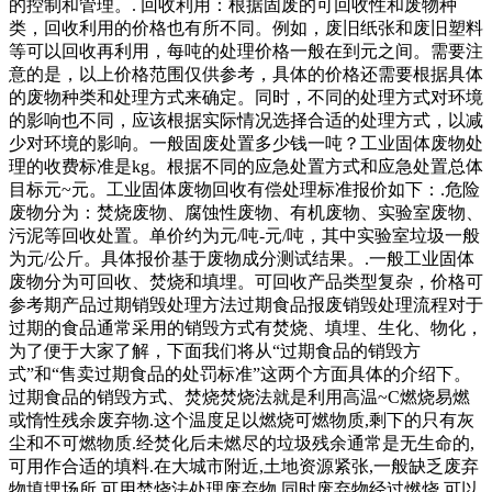
的控制和管理。. 回收利用：根据固废的可回收性和废物种
类，回收利用的价格也有所不同。例如，废旧纸张和废旧塑料
等可以回收再利用，每吨的处理价格一般在到元之间。需要注
意的是，以上价格范围仅供参考，具体的价格还需要根据具体
的废物种类和处理方式来确定。同时，不同的处理方式对环境
的影响也不同，应该根据实际情况选择合适的处理方式，以减
少对环境的影响。一般固废处置多少钱一吨？工业固体废物处
理的收费标准是kg。根据不同的应急处置方式和应急处置总体
目标元~元。工业固体废物回收有偿处理标准报价如下：.危险
废物分为：焚烧废物、腐蚀性废物、有机废物、实验室废物、
污泥等回收处置。单价约为元/吨-元/吨，其中实验室垃圾一般
为元/公斤。具体报价基于废物成分测试结果。.一般工业固体
废物分为可回收、焚烧和填埋。可回收产品类型复杂，价格可
参考期产品过期销毁处理方法过期食品报废销毁处理流程对于
过期的食品通常采用的销毁方式有焚烧、填埋、生化、物化，
为了便于大家了解，下面我们将从“过期食品的销毁方
式”和“售卖过期食品的处罚标准”这两个方面具体的介绍下。
过期食品的销毁方式、焚烧焚烧法就是利用高温~C燃烧易燃
或惰性残余废弃物.这个温度足以燃烧可燃物质,剩下的只有灰
尘和不可燃物质.经焚化后未燃尽的垃圾残余通常是无生命的,
可用作合适的填料.在大城市附近,土地资源紧张,一般缺乏废弃
物填埋场所,可用焚烧法处理废弃物.同时废弃物经过燃烧,可以