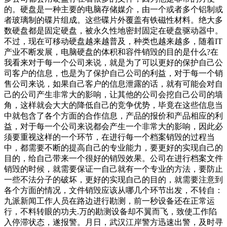
的。硬盘是一种主要的电脑存储媒介，由一个或者多个铝制或
者玻璃制的碟片组成。这些碟片外覆盖有铁磁性材料。绝大多
数硬盘都是固定硬盘，被永久性地密封固定在硬盘驱动器中。
不过，现在可移动硬盘越来越普及，种类也越来越多，随着IT
产业不断发展，电脑硬盘的体积和容件销毁的目的是什么?在
我看来对于每一个公司来说，就是为了可以更好的保护自己公
司客户的信息，也是为了保护自己公司的利益，对于每一个销
售公司来说，如果自己客户的信息泄露的话，就有可能会对自
己的公司产生非常大的影响，让其他的公司会挖自己公司的墙
角，这样就会大大的降低自己的竞争优势，毕竟在这些信息当
中就包含了各个方面的合作信息，产品的报价和产品相应的利
益，对于每一个公司来说都会产生一个非常大的影响，因此必
须要重视这样的一个环节，在进行每一个档案销毁的过程当
中，都需要不断的提高自己的专业能力，要更好的实现自己的
目的，给自己带来一个很好的销毁效果。公司在进行档案文件
销毁的时候，就需要保证一自己就有一个专业的方法，要防止
一些不法分子的破坏，更好的实现自己的目的，就需要注意到
各个方面的情况，文件销毁应该从哪几个环节出发，不转自：
九派新闻工作人员在路边进行勘测，前一秒设备还在正常运
行，不料转眼的功夫.万的勘测设备却不翼而飞，致使工作陷
入停滞状态，遂报警。月日，武汉江岸警方迅速出警，及时寻