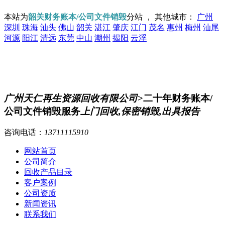
本站为
韶关财务账本/公司文件销毁
分站 ， 其他城市：
广州
深圳
珠海
汕头
佛山
韶关
湛江
肇庆
江门
茂名
惠州
梅州
汕尾
河源
阳江
清远
东莞
中山
潮州
揭阳
云浮
广州天仁再生资源回收有限公司
>二十年财务账本/
公司文件销毁服务
上门回收,保密销毁,出具报告
咨询电话：
13711115910
网站首页
公司简介
回收产品目录
客户案例
公司资质
新闻资讯
联系我们