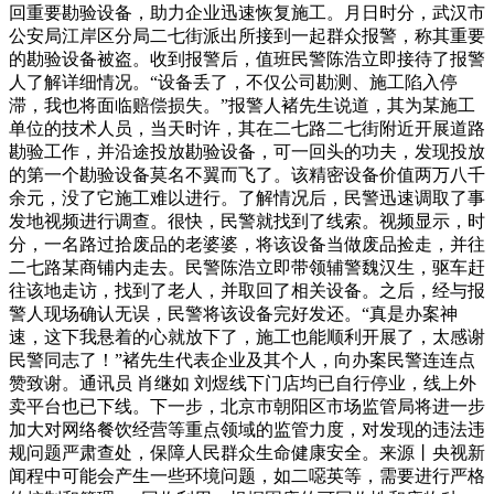
回重要勘验设备，助力企业迅速恢复施工。月日时分，武汉市
公安局江岸区分局二七街派出所接到一起群众报警，称其重要
的勘验设备被盗。收到报警后，值班民警陈浩立即接待了报警
人了解详细情况。“设备丢了，不仅公司勘测、施工陷入停
滞，我也将面临赔偿损失。”报警人褚先生说道，其为某施工
单位的技术人员，当天时许，其在二七路二七街附近开展道路
勘验工作，并沿途投放勘验设备，可一回头的功夫，发现投放
的第一个勘验设备莫名不翼而飞了。该精密设备价值两万八千
余元，没了它施工难以进行。了解情况后，民警迅速调取了事
发地视频进行调查。很快，民警就找到了线索。视频显示，时
分，一名路过拾废品的老婆婆，将该设备当做废品捡走，并往
二七路某商铺内走去。民警陈浩立即带领辅警魏汉生，驱车赶
往该地走访，找到了老人，并取回了相关设备。之后，经与报
警人现场确认无误，民警将该设备完好发还。“真是办案神
速，这下我悬着的心就放下了，施工也能顺利开展了，太感谢
民警同志了！”褚先生代表企业及其个人，向办案民警连连点
赞致谢。通讯员 肖继如 刘煜线下门店均已自行停业，线上外
卖平台也已下线。下一步，北京市朝阳区市场监管局将进一步
加大对网络餐饮经营等重点领域的监管力度，对发现的违法违
规问题严肃查处，保障人民群众生命健康安全。来源丨央视新
闻程中可能会产生一些环境问题，如二噁英等，需要进行严格