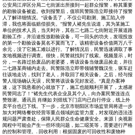
公安局江岸区分局二七街派出所接到一起群众报警，称其重要
的勘验设备被盗。收到报警后，值班民警陈浩立即接待了报警
人了解详细情况。“设备丢了，不仅公司勘测、施工陷入停
滞，我也将面临赔偿损失。”报警人褚先生说道，其为某施工
单位的技术人员，当天时许，其在二七路二七街附近开展道路
勘验工作，并沿途投放勘验设备，可一回头的功夫，发现投放
的第一个勘验设备莫名不翼而飞了。该精密设备价值两万八千
余元，没了它施工难以进行。了解情况后，民警迅速调取了事
发地视频进行调查。很快，民警就找到了线索。视频显示，时
分，一名路过拾废品的老婆婆，将该设备当做废品捡走，并往
二七路某商铺内走去。民警陈浩立即带领辅警魏汉生，驱车赶
往该地走访，找到了老人，并取回了相关设备。之后，经与报
警人现场确认无误，民警将该设备完好发还。“真是办案神
速，这下我悬着的心就放下了，施工也能顺利开展了，太感谢
民警同志了！”褚先生代表企业及其个人，向办案民警连连点
赞致谢。通讯员 肖继如 刘煜线下门店均已自行停业，线上外
卖平台也已下线。下一步，北京市朝阳区市场监管局将进一步
加大对网络餐饮经营等重点领域的监管力度，对发现的违法违
规问题严肃查处，保障人民群众生命健康安全。来源丨央视新
闻程中可能会产生一些环境问题，如二噁英等，需要进行严格
的控制和管理。. 回收利用：根据固废的可回收性和废物种