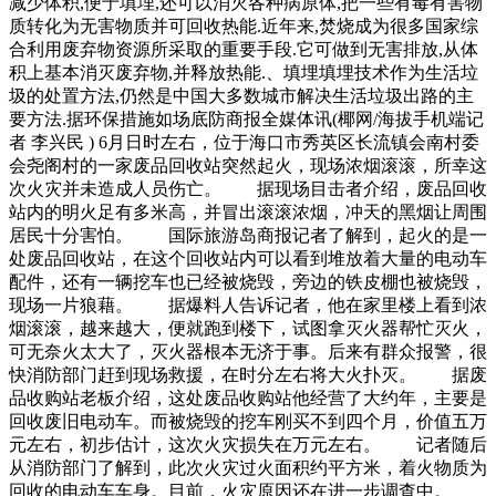
减少体积,便于填埋,还可以消灭各种病原体,把一些有毒有害物
质转化为无害物质并可回收热能.近年来,焚烧成为很多国家综
合利用废弃物资源所采取的重要手段.它可做到无害排放,从体
积上基本消灭废弃物,并释放热能.、填埋填埋技术作为生活垃
圾的处置方法,仍然是中国大多数城市解决生活垃圾出路的主
要方法.据环保措施如场底防商报全媒体讯(椰网/海拔手机端记
者 李兴民 ) 6月日时左右，位于海口市秀英区长流镇会南村委
会尧阁村的一家废品回收站突然起火，现场浓烟滚滚，所幸这
次火灾并未造成人员伤亡。 据现场目击者介绍，废品回收
站内的明火足有多米高，并冒出滚滚浓烟，冲天的黑烟让周围
居民十分害怕。 国际旅游岛商报记者了解到，起火的是一
处废品回收站，在这个回收站内可以看到堆放着大量的电动车
配件，还有一辆挖车也已经被烧毁，旁边的铁皮棚也被烧毁，
现场一片狼藉。 据爆料人告诉记者，他在家里楼上看到浓
烟滚滚，越来越大，便就跑到楼下，试图拿灭火器帮忙灭火，
可无奈火太大了，灭火器根本无济于事。后来有群众报警，很
快消防部门赶到现场救援，在时分左右将大火扑灭。 据废
品收购站老板介绍，这处废品收购站他经营了大约年，主要是
回收废旧电动车。而被烧毁的挖车刚买不到四个月，价值五万
元左右，初步估计，这次火灾损失在万元左右。 记者随后
从消防部门了解到，此次火灾过火面积约平方米，着火物质为
回收的电动车车身。目前，火灾原因还在进一步调查中。