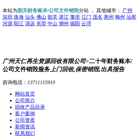
本站为
韶关财务账本/公司文件销毁
分站 ， 其他城市：
广州
深圳
珠海
汕头
佛山
韶关
湛江
肇庆
江门
茂名
惠州
梅州
汕尾
河源
阳江
清远
东莞
中山
潮州
揭阳
云浮
广州天仁再生资源回收有限公司
>二十年财务账本/
公司文件销毁服务
上门回收,保密销毁,出具报告
咨询电话：
13711115910
网站首页
公司简介
回收产品目录
客户案例
公司资质
新闻资讯
联系我们