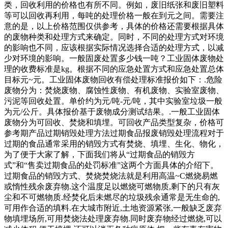
类，回收利用的价格也有所不同。例如，废旧纸张和废旧塑料
等可以回收再利用，每吨的处理价格一般在到元之间。需要注
意的是，以上价格范围仅供参考，具体的价格还需要根据具体
的废物种类和处理方式来确定。同时，不同的处理方式对环境
的影响也不同，应该根据实际情况选择合适的处理方式，以减
少对环境的影响。一般固废处置多少钱一吨？工业固体废物处
理的收费标准是kg。根据不同的应急处置方式和应急处置总体
目标元~元。工业固体废物回收有偿处理标准报价如下：.危险
废物分为：焚烧废物、腐蚀性废物、有机废物、实验室废物、
污泥等回收处置。单价约为元/吨-元/吨，其中实验室垃圾一般
为元/公斤。具体报价基于废物成分测试结果。.一般工业固体
废物分为可回收、焚烧和填埋。可回收产品类型复杂，价格可
参考期产品过期销毁处理方法过期食品报废销毁处理流程对于
过期的食品通常采用的销毁方式有焚烧、填埋、生化、物化，
为了便于大家了解，下面我们将从“过期食品的销毁方
式”和“售卖过期食品的处罚标准”这两个方面具体的介绍下。
过期食品的销毁方式、焚烧焚烧法就是利用高温~C燃烧易燃
或惰性残余废弃物.这个温度足以燃烧可燃物质,剩下的只有灰
尘和不可燃物质.经焚化后未燃尽的垃圾残余通常是无生命的,
可用作合适的填料.在大城市附近,土地资源紧张,一般缺乏废弃
物填埋场所,可用焚烧法处理废弃物.同时废弃物经过燃烧,可以