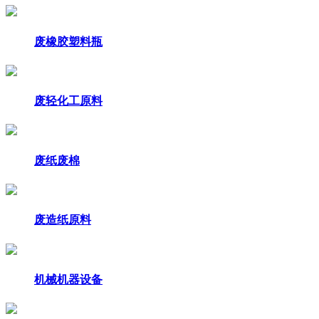
废橡胶塑料瓶
废轻化工原料
废纸废棉
废造纸原料
机械机器设备