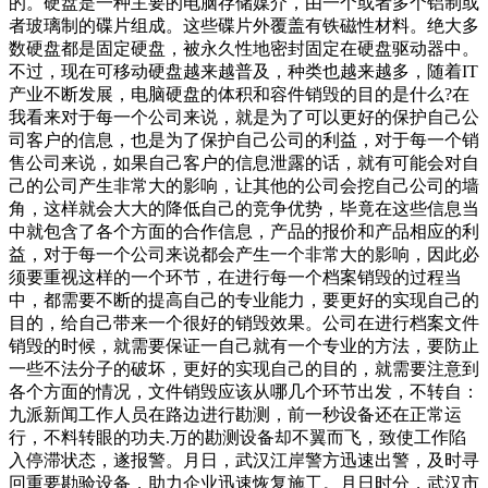
的。硬盘是一种主要的电脑存储媒介，由一个或者多个铝制或
者玻璃制的碟片组成。这些碟片外覆盖有铁磁性材料。绝大多
数硬盘都是固定硬盘，被永久性地密封固定在硬盘驱动器中。
不过，现在可移动硬盘越来越普及，种类也越来越多，随着IT
产业不断发展，电脑硬盘的体积和容件销毁的目的是什么?在
我看来对于每一个公司来说，就是为了可以更好的保护自己公
司客户的信息，也是为了保护自己公司的利益，对于每一个销
售公司来说，如果自己客户的信息泄露的话，就有可能会对自
己的公司产生非常大的影响，让其他的公司会挖自己公司的墙
角，这样就会大大的降低自己的竞争优势，毕竟在这些信息当
中就包含了各个方面的合作信息，产品的报价和产品相应的利
益，对于每一个公司来说都会产生一个非常大的影响，因此必
须要重视这样的一个环节，在进行每一个档案销毁的过程当
中，都需要不断的提高自己的专业能力，要更好的实现自己的
目的，给自己带来一个很好的销毁效果。公司在进行档案文件
销毁的时候，就需要保证一自己就有一个专业的方法，要防止
一些不法分子的破坏，更好的实现自己的目的，就需要注意到
各个方面的情况，文件销毁应该从哪几个环节出发，不转自：
九派新闻工作人员在路边进行勘测，前一秒设备还在正常运
行，不料转眼的功夫.万的勘测设备却不翼而飞，致使工作陷
入停滞状态，遂报警。月日，武汉江岸警方迅速出警，及时寻
回重要勘验设备，助力企业迅速恢复施工。月日时分，武汉市