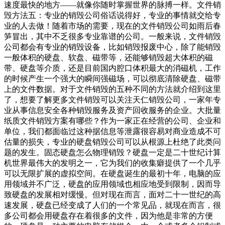
速度最快的地方——就像你随时掌握世界的脉搏一样。文件销
毁方法五：专业的销毁公司俗话说得好，专业的事情就交给专
业的人去做！随着市场的需要，现在的文件销毁公司如雨后春
笋冒出，其中不乏很多专业靠谱的公司。一般来说，文件销毁
公司都会有专业的销毁设备，比如销毁报废中心，除了能销毁
一般体积的硬盘、软盘、磁带等，还能够销毁超大体积的磁
带、硬盘等介质，还是目前国内腔口体积最大的消磁机，工作
的时候产生一个强大的瞬间强磁场，可以彻底清除硬盘、磁带
上的文件数据。对于文件销毁的五种不同的方法就介绍到这里
了，想要了解更多文件销毁可以关注天仁销毁公司，一家年专
业从事信息安全各种销毁服务及资产回收服务的企业。大批量
纸质文件销毁方案有哪些？作为一家正在经营的公司、企业和
单位，我们都面临过这种据信息等泄露很容易对商业造成不可
估量的损失，专业的硬盘销毁公司可以从根源上杜绝了此类问
题的发生。固态硬盘怎么物理销毁？硬盘一定是二十世纪计算
机世界最伟大的发明之一，它为我们的收集癖提供了一个几乎
可以无限扩展的虚拟空间。在硬盘诞生的最初十年，电脑的应
用领域并不广泛，硬盘的应用领域也相应地受到限制，因而导
致硬盘的发展相对缓慢。但对现在而言，面对二十一世纪的高
速发展，硬盘已经变成了人们的一个常见品，就现在而言，很
多公司都会用硬盘存在着很多的文件，因为他是非常的方便